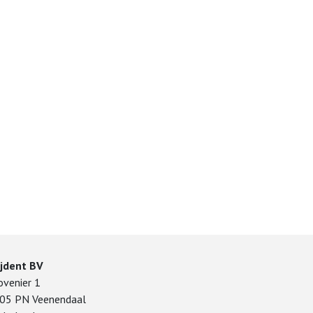
ijdent BV
ovenier 1
05 PN Veenendaal