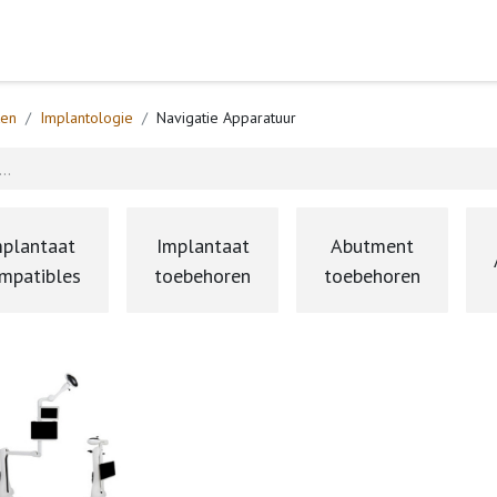
Home
Webshop
Formulieren
Help
ten
Implantologie
Navigatie Apparatuur
mplantaat
Implantaat
Abutment
mpatibles
toebehoren
toebehoren