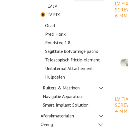
LV FI
LV JV
SCREW
LV FIX
6 MM
Ocad
Preci Horix
Rondsteg 1.8
Sagittale bolvormige patrix
Telescopisch frictie-element
Unilateraal Attachement
Hulpdelen
Ruiters & Matrixen
Navigatie Apparatuur
LV FI
SCREW
Smart Implant Solution
4 MM
Afdrukmaterialen
Overig