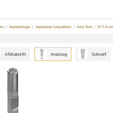
Home
Webshop
Formulieren
Help
ten
Implantologie
Implantaat Compatibles
Astra Tech
EV 5.4 co
Afdrukstift
Analoog
Schroef