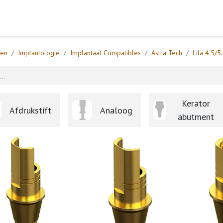
Home
Webshop
Formulieren
Help
ten
Implantologie
Implantaat Compatibles
Astra Tech
Lila 4.5/5
Kerator
Afdrukstift
Analoog
abutment