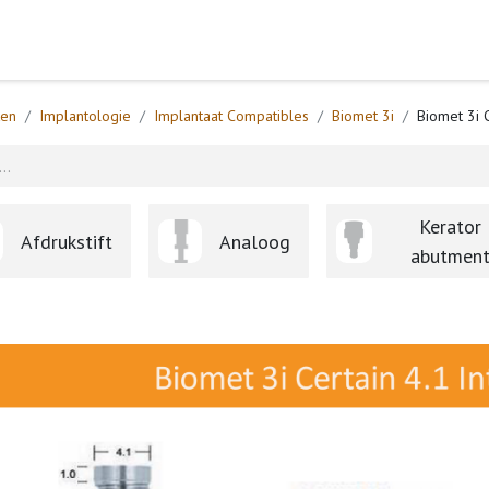
Home
Webshop
Formulieren
Help
ten
Implantologie
Implantaat Compatibles
Biomet 3i
Biomet 3i 
Kerator
Afdrukstift
Analoog
abutmen