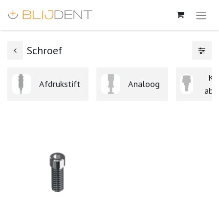
Schroef
Ke
Afdrukstift
Analoog
abu