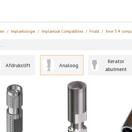
Home
Webshop
Formulieren
Help
ten
Implantologie
Implantaat Compatibles
Frialit
Xive 3.4 compa
Kerator
Afdrukstift
Analoog
abutment