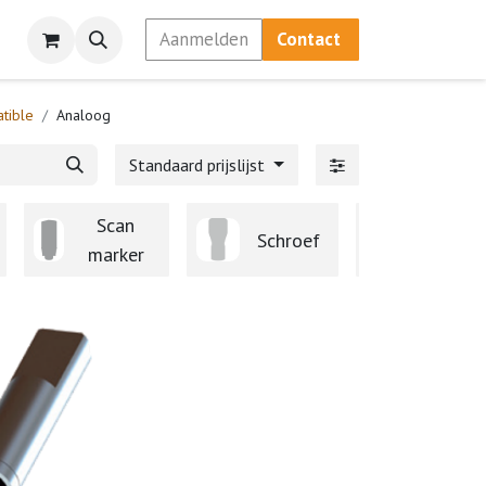
Aanmelden
Contact
tible
Analoog
Standaard prijslijst
Scan
Ti-
Schroef
marker
Base