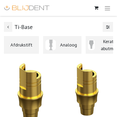
Ti-Base
Kerato
Afdrukstift
Analoog
abutme