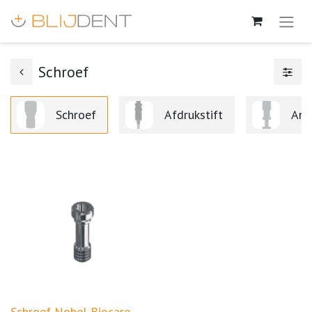
Schroef
Schroef
Afdrukstift
Ana
Schroef Nobel Biocare