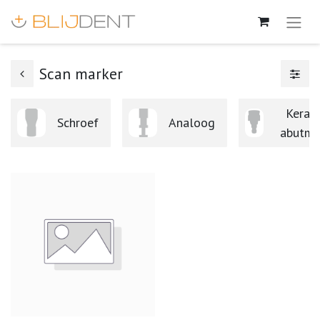
Scan marker
Kerat
Schroef
Analoog
abutme