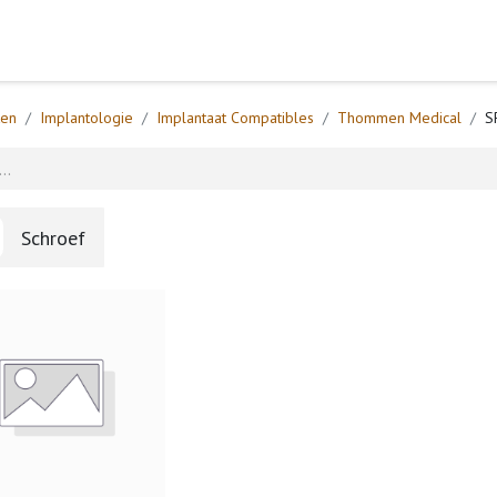
Home
Webshop
Formulieren
Help
ten
Implantologie
Implantaat Compatibles
Thommen Medical
S
Schroef