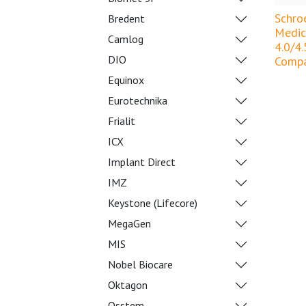
Schro
Bredent
Medic
Camlog
4.0/4.
DIO
Compa
Equinox
Eurotechnika
Frialit
ICX
Implant Direct
IMZ
Keystone (Lifecore)
MegaGen
MIS
Nobel Biocare
Oktagon
Osstem