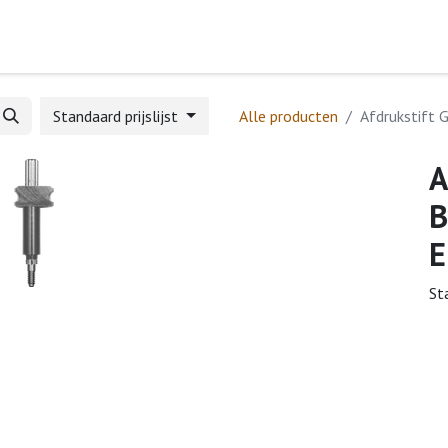
Home
Webshop
Formulieren
Help
Standaard prijslijst
Alle producten
Afdrukstift 
A
B
E
St