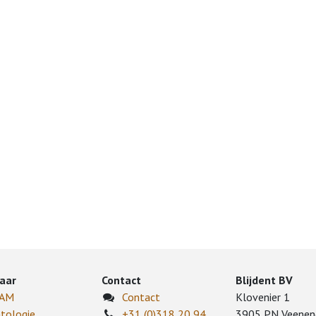
aar
Contact
Blijdent BV
CAM
Contact
Klovenier 1
tologie
+31 (0)318 20 94
3905 PN Veenen