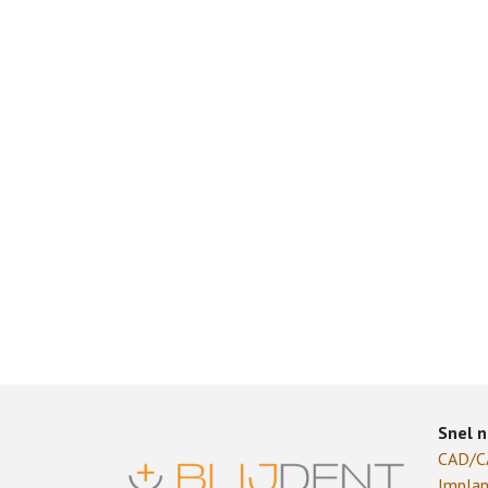
Snel n
CAD/
Implan