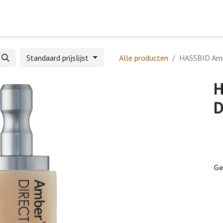
Home
Webshop
Formulieren
Help
Standaard prijslijst
Alle producten
HASSBIO Amb
H
D
Ge