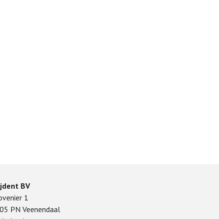
ijdent BV
ovenier 1
05 PN Veenendaal