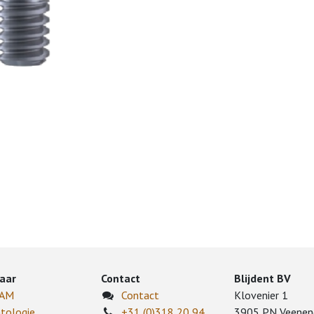
aar
Contact
Blijdent BV
CAM
Contact
Klovenier 1
tologie
+31 (0)318 20 94
3905 PN Veenen