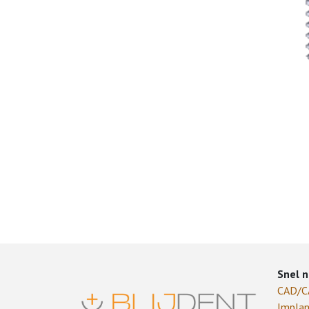
Snel n
CAD/
Implan