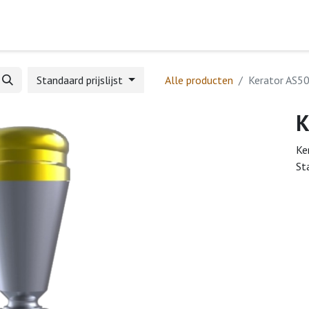
Home
Webshop
Formulieren
Help
Standaard prijslijst
Alle producten
Kerator AS5
K
Ke
St