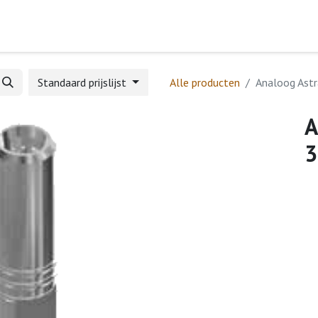
Home
Webshop
Formulieren
Help
Standaard prijslijst
Alle producten
Analoog Astr
A
3