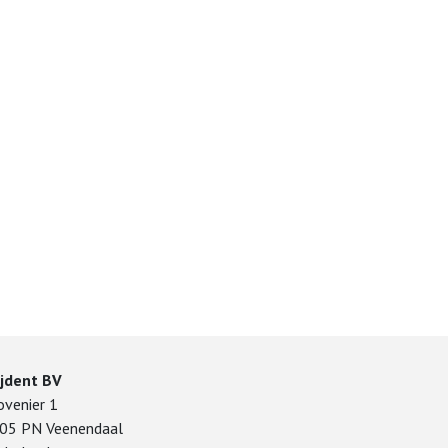
ijdent BV
ovenier 1
05 PN Veenendaal