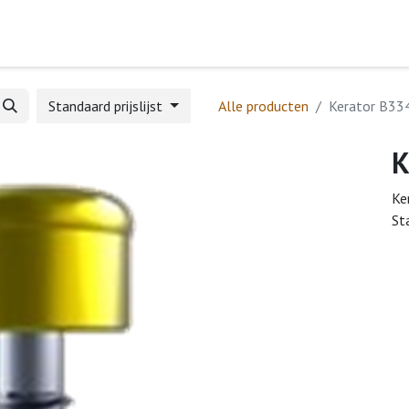
Home
Webshop
Formulieren
Help
Standaard prijslijst
Alle producten
Kerator B33
K
Ke
St