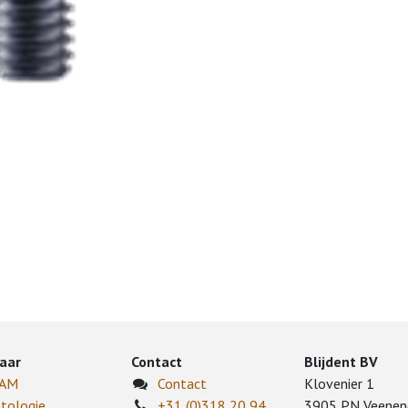
aar
Contact
Blijdent BV
CAM
Contact
Klovenier 1
tologie
+31 (0)318 20 94
3905 PN Veenen