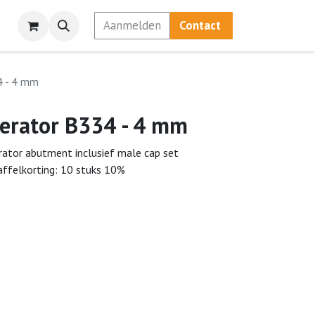
Aanmelden
Contact
4 - 4 mm
erator B334 - 4 mm
rator abutment inclusief male cap set
affelkorting: 10 stuks 10%