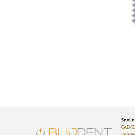
Snel n
CAD/
Implan