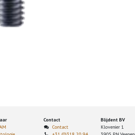
aar
Contact
Blijdent BV
CAM
Contact
Klovenier 1
tologie
+31 (0)318 20 94
3905 PN Veenen