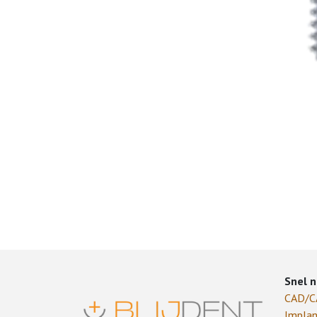
Snel n
CAD/
Implan