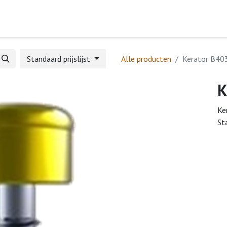
Home
Webshop
Formulieren
Help
Standaard prijslijst
Alle producten
Kerator B40
K
Ke
St