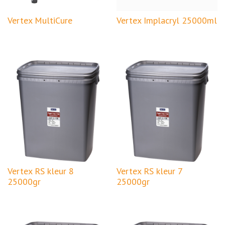
Vertex MultiCure
Vertex Implacryl 25000ml
Vertex RS kleur 8
Vertex RS kleur 7
25000gr
25000gr