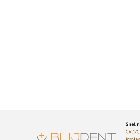
Snel n
CAD/
Implan