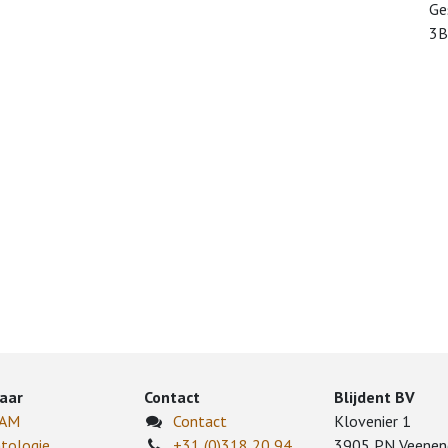
Ge
3B
aar
Contact
Blijdent BV
CAM
Contact
Klovenier 1
tologie
+31 (0)318 20 94
3905 PN Veenen