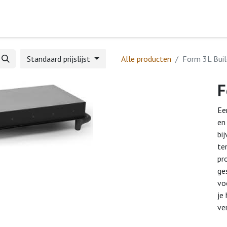
Home
Webshop
Formulieren
Help
Standaard prijslijst
Alle producten
Form 3L Bui
F
Ee
en
bi
te
pr
ge
vo
je
ve