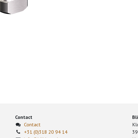
Contact
Bl
Contact
Kl
+31 (0)318 20 94 14
39