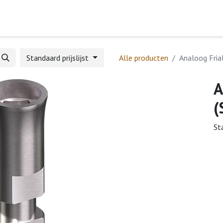
Home
Webshop
Formulieren
Help
Standaard prijslijst
Alle producten
Analoog Frial
A
(
St