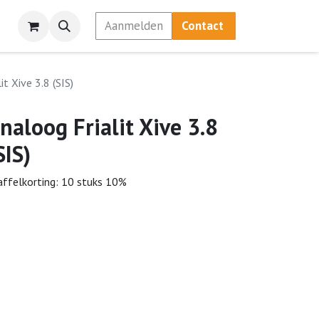
Aanmelden
Contact
it Xive 3.8 (SIS)
naloog Frialit Xive 3.8
SIS)
affelkorting: 10 stuks 10%