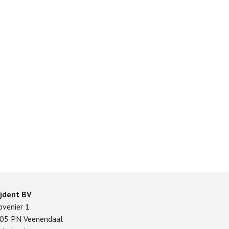
ijdent BV
ovenier 1
05 PN Veenendaal