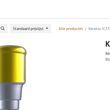
Home
Webshop
Formulieren
Help
Standaard prijslijst
Alle producten
Kerator IC3
K
Ke
St