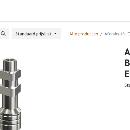
Home
Webshop
Formulieren
Help
Standaard prijslijst
Alle producten
Afdrukstift 
A
B
E
St