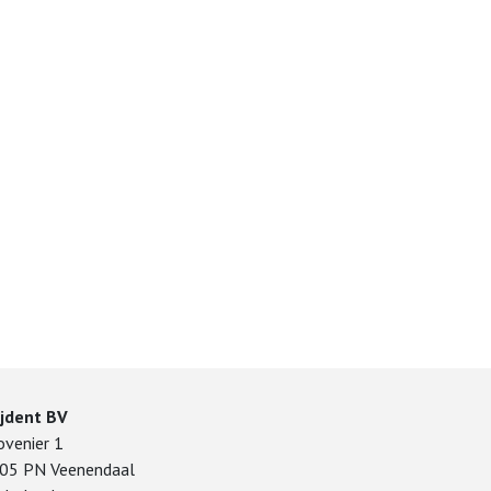
ijdent BV
ovenier 1
05 PN Veenendaal