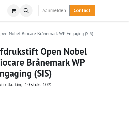
Aanmelden
Contact
Open Nobel Biocare Brånemark WP Engaging (SIS)
fdrukstift Open Nobel
iocare Brånemark WP
ngaging (SIS)
affelkorting: 10 stuks 10%