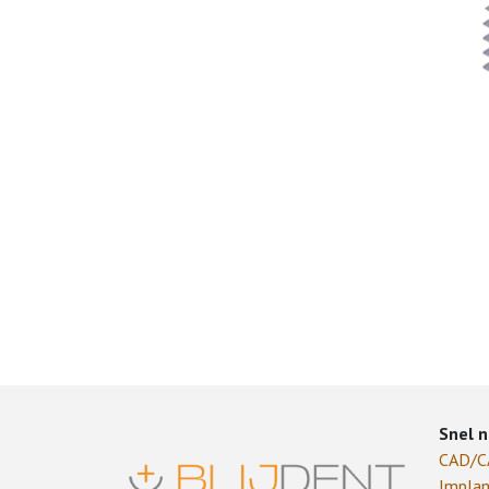
Snel n
CAD/
Implan