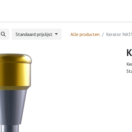
Home
Webshop
Formulieren
Help
Standaard prijslijst
Alle producten
Kerator NA3
K
Ke
St