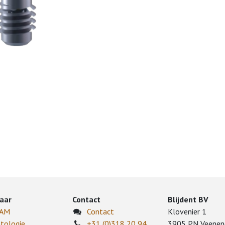
aar
Contact
Blijdent BV
CAM
Contact
Klovenier 1
tologie
+31 (0)318 20 94
3905 PN Veenen