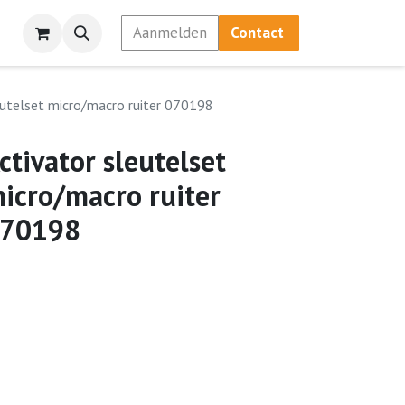
Aanmelden
Contact
eutelset micro/macro ruiter 070198
ctivator sleutelset
icro/macro ruiter
70198