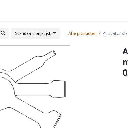
Home
Webshop
Formulieren
Help
Standaard prijslijst
Alle producten
Activator sl
A
m
0