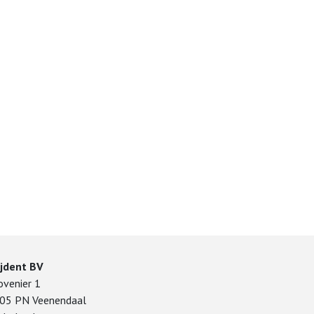
ijdent BV
ovenier 1
05 PN Veenendaal