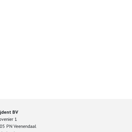
ijdent BV
ovenier 1
05 PN Veenendaal