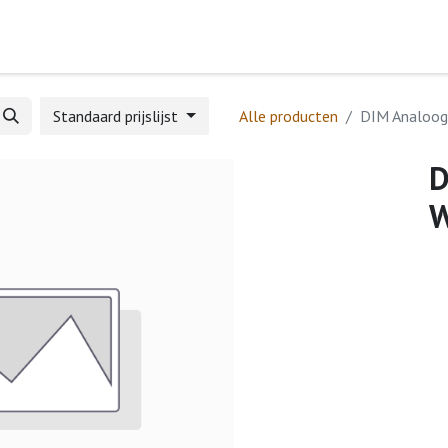
Home
Webshop
Formulieren
Help
Standaard prijslijst
Alle producten
DIM Analoo
D