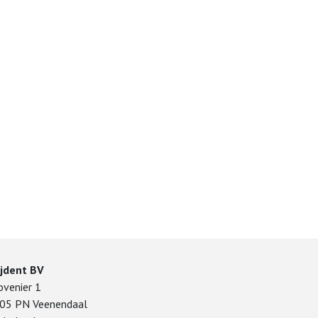
ijdent BV
ovenier 1
05 PN Veenendaal