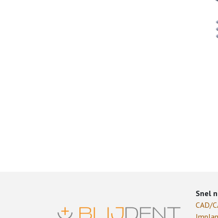
Snel n
CAD/
Implan