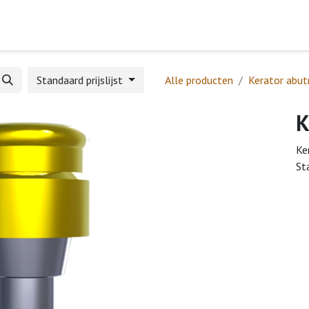
Home
Webshop
Formulieren
Help
Standaard prijslijst
Alle producten
Kerator abu
K
Ke
St