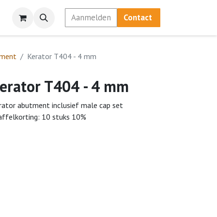
Aanmelden
Contact
tment
Kerator T404 - 4 mm
erator T404 - 4 mm
rator abutment inclusief male cap set
affelkorting: 10 stuks 10%