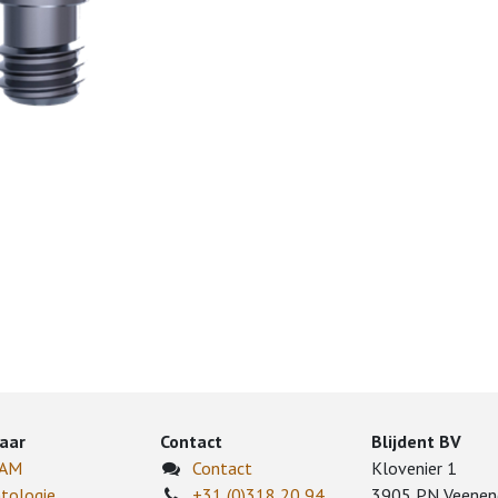
aar
Contact
Blijdent BV
CAM
Contact
Klovenier 1
tologie
+31 (0)318 20 94
3905 PN Veenen