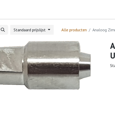
Home
Webshop
Formulieren
Help
Standaard prijslijst
Alle producten
Analoog Zim
A
U
St