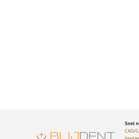
Snel n
CAD/
Implan