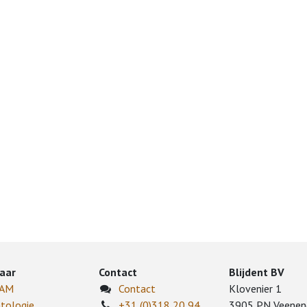
aar
Contact
Blijdent BV
CAM
Contact
Klovenier 1
tologie
+31 (0)318 20 94
3905 PN Veenen